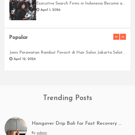
Executive Search Firms in Indonesia Become a Smart Strategy for Recruiting Leaders
April 1, 2026
Hangover Drip Bali for Fast Recovery and Rehydration Therapy
Popular
April 2, 2026
Jenis Perawatan Rambut Favorit di Hair Salon Jakarta Selatan
April 12, 2026
Tempat Pegadaian Tebet dengan Layanan Lengkap
April 11, 2026
Hangover Drip Bali for Fast Recovery and Rehydration Therapy
April 2, 2026
Tempat Pegadaian Tebet dengan Layanan Lengkap
Trending Posts
Layanan Cetak Kartu Nama Custom dengan Desain Eksklusif dan Hasil Tajam
April 11, 2026
April 12, 2026
Tips Memilih Pabrik Printing Kain yang Bagus untuk Bisnis
April 22, 2026
Hangover Drip Bali for Fast Recovery and Rehydration Therapy
Service Printer Epson, Ketahui Masalah yang Paling Sering Terjadi
By
admin