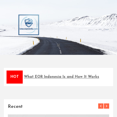
Skip
to
content
 to Know What EOR Indonesia Is and How It Works
HOT
I
Recent