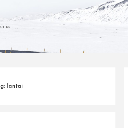
UT US
g: lantai