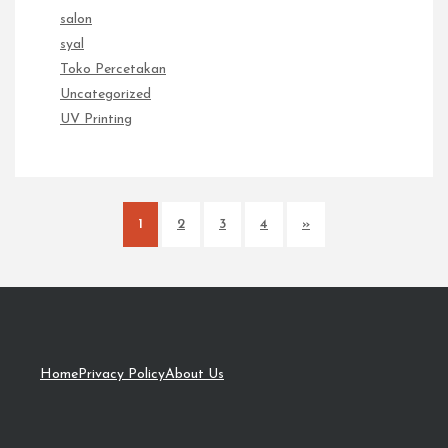
salon
syal
Toko Percetakan
Uncategorized
UV Printing
1
2
3
4
»
Home
Privacy Policy
About Us